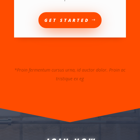
GET STARTED
*Proin fermentum cursus urna, id auctor dolor. Proin ac
tristique ex eg