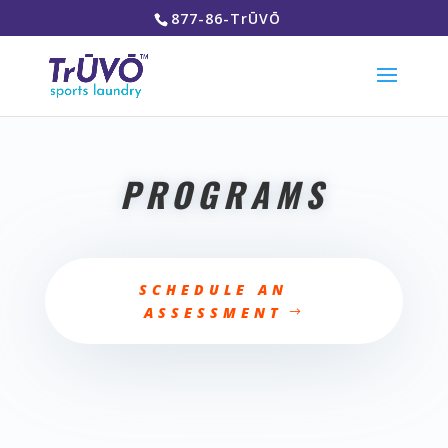
877-86-TrŪVŌ
PROGRAMS
SCHEDULE AN
ASSESSMENT