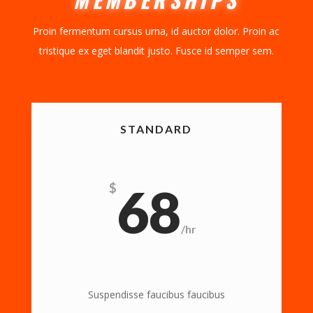
Proin fermentum cursus urna, id auctor dolor. Proin ac
tristique ex eget blandit justo. Fusce id semper sem.
STANDARD
68
$
/
hr
Suspendisse faucibus faucibus